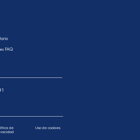
tario
tes FAQ
31
lítica de
Uso de cookies
ivacidad