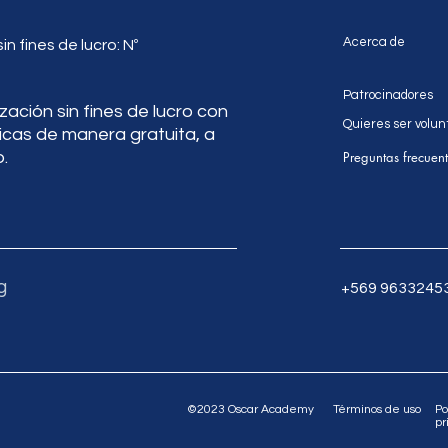
Acerca de
 fines de lucro: Nº
Patrocinadores
ción sin fines de lucro con
Quieres ser volun
icas de manera gratuita, a
.
Preguntas frecuen
g
+569 9633245
©2023 Oscar Academy
Términos de uso
Po
pr