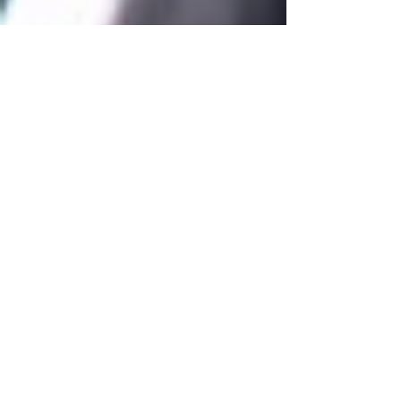
Oscar Morales
1 ago 2019
1 min de lectura
¿Eres introvertido? Esta es
la razón por la cual
debes hablar en clase
Esta es la entrada de tu blog. Las imágenes que
lucen bien harán que las entrada de tu blog
sean visualmente atractivas para tu...