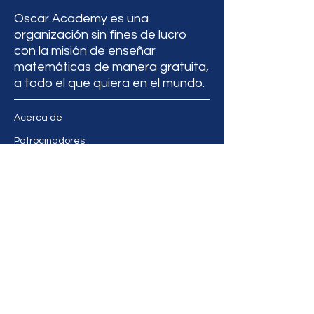
Oscar Academy es una
organización sin fines de lucro
con la misión de enseñar
matemáticas de manera gratuita,
a todo el que quiera en el mundo.
Acerca de
Patrocinadores
Quieres ser voluntario
Preguntas frecuentes FAQ
+569 963324531
©2023 Oscar Academy
Términos de uso
Política de privacidad